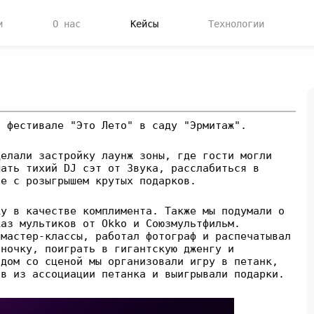
и
О нас
Кейсы
Технологии
а фестивале "Это Лето" в саду "Эрмитаж".
делали застройку лаунж зоны, где гости могли
шать тихий DJ сэт от Звука, расслабиться в
не с розыгрышем крутых подарков.
ку в качестве комплимента. Также мы подумали о
каз мультиков от Okko и Союзмультфильм.
 мастер-классы, работал фотограф и распечатывал
иночку, поиграть в гигантскую дженгу и
ядом со сценой мы организовали игру в петанк,
ов из ассоциации петанка и выигрывали подарки.