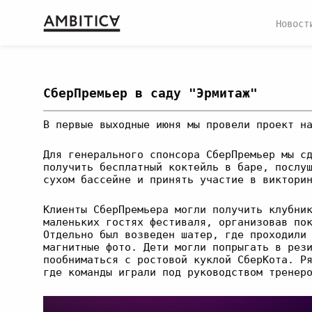
Новост
СберПремьер в саду "Эрмитаж"
В первые выходные июня мы провели проект н
Для генерального спонсора СберПремьер мы с
получить бесплатный коктейль в баре, послу
сухом бассейне и принять участие в виктори
Клиенты СберПремьера могли получить клубни
маленьких гостях фестиваля, организовав по
Отдельно был возведен шатер, где проходили
магнитные фото. Дети могли попрыгать в рез
пообниматься с ростовой куклой СберКота. Р
где команды играли под руководством тренер